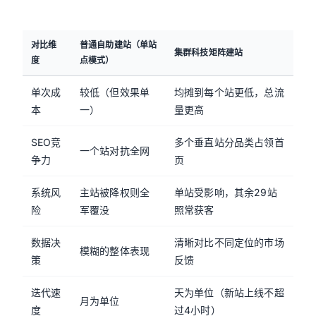
对比维
普通自助建站（单站
集群科技矩阵建站
度
点模式）
单次成
较低（但效果单
均摊到每个站更低，总流
本
一）
量更高
SEO竞
多个垂直站分品类占领首
一个站对抗全网
争力
页
系统风
主站被降权则全
单站受影响，其余29站
险
军覆没
照常获客
数据决
清晰对比不同定位的市场
模糊的整体表现
策
反馈
迭代速
天为单位（新站上线不超
月为单位
度
过4小时）