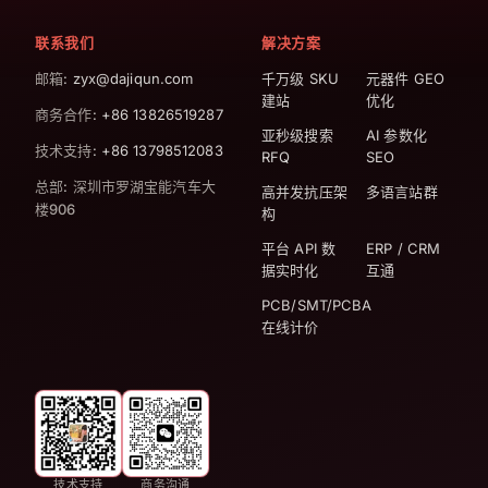
联系我们
解决方案
邮箱
: zyx@dajiqun.com
千万级 SKU
元器件 GEO
建站
优化
商务合作
: +86 13826519287
亚秒级搜索
AI 参数化
技术支持
: +86 13798512083
RFQ
SEO
总部
:
深圳市罗湖宝能汽车大
高并发抗压架
多语言站群
楼906
构
平台 API 数
ERP / CRM
据实时化
互通
PCB/SMT/PCBA
在线计价
技术支持
商务沟通