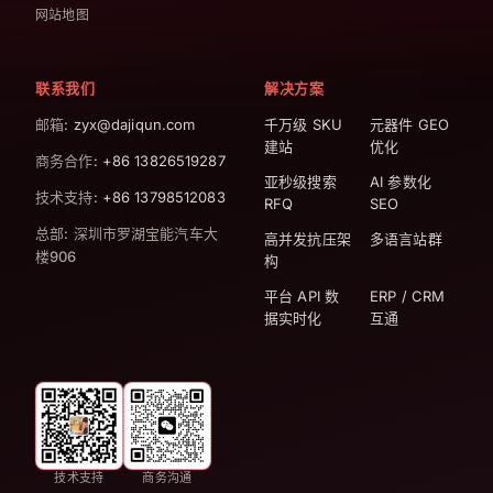
网站地图
联系我们
解决方案
邮箱
: zyx@dajiqun.com
千万级 SKU
元器件 GEO
建站
优化
商务合作
: +86 13826519287
亚秒级搜索
AI 参数化
技术支持
: +86 13798512083
RFQ
SEO
总部
:
深圳市罗湖宝能汽车大
高并发抗压架
多语言站群
楼906
构
平台 API 数
ERP / CRM
据实时化
互通
技术支持
商务沟通