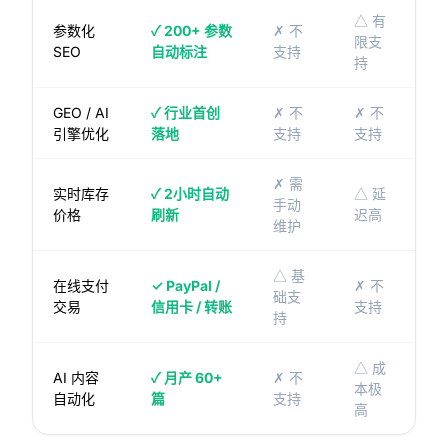
△ 有
参数化
✓ 200+ 参数
✗ 不
限支
SEO
自动标注
支持
持
GEO / AI
✓ 行业首创
✗ 不
✗ 不
引擎优化
落地
支持
支持
✗ 需
实时库存
✓ 2小时自动
△ 延
手动
价格
刷新
迟高
维护
△ 基
在线支付
✓ PayPal /
✗ 不
础支
交易
信用卡 / 转账
支持
持
△ 成
AI 内容
✓ 月产 60+
✗ 不
本极
自动化
篇
支持
高