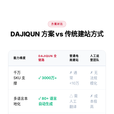
方案对比
DAJIQUN 方案 vs 传统建站方式
DAJIQUN 全
普通电
人工运
能力维度
链路
商建站
营团队
千万
✗ 通
✗ 无
SKU 支
✓ 3000万+
常
法规
撑
<10万
模化
△ 需
✗ 成
多语言本
✓ 80+ 语言
人工
本极
地化
自动生成
翻译
高