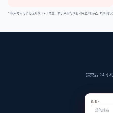
* 响应时间与转化提升视 SKU 体量、索引架构与现有站点基础而定，以压测
提交后 24 
姓名 *