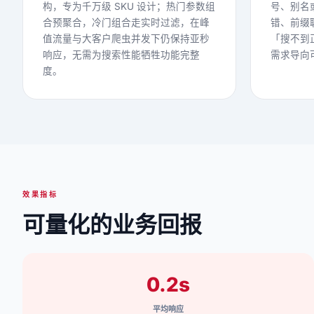
构，专为千万级 SKU 设计；热门参数组
号、别名
合预聚合，冷门组合走实时过滤，在峰
错、前缀
值流量与大客户爬虫并发下仍保持亚秒
「搜不到
响应，无需为搜索性能牺牲功能完整
需求导向可
度。
效果指标
可量化的业务回报
0.2s
平均响应