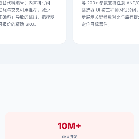
或替代料编号；内置拼写纠
等 200+ 参数支持任意 AND/
联想与交叉引用推荐，减少
筛选器 UI 按工程师习惯分组
正确料」导致的跳出，把模糊
步展示关键参数对比与库存提
报价的精确 SKU。
定位目标器件。
10M+
SKU 并发